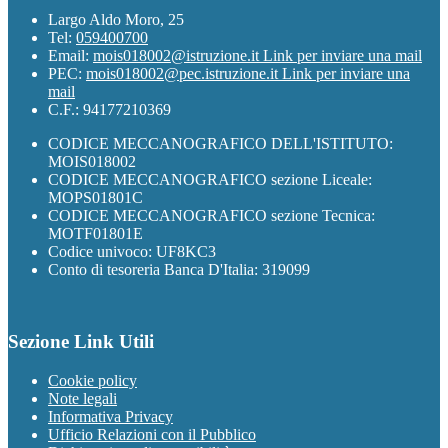
Largo Aldo Moro, 25
Tel:
059400700
Email:
mois018002@istruzione.it
Link per inviare una mail
PEC:
mois018002@pec.istruzione.it
Link per inviare una
mail
C.F.: 94177210369
CODICE MECCANOGRAFICO DELL'ISTITUTO:
MOIS018002
CODICE MECCANOGRAFICO sezione Liceale:
MOPS01801C
CODICE MECCANOGRAFICO sezione Tecnica:
MOTF01801E
Codice univoco: UF8KC3
Conto di tesoreria Banca D'Italia: 319099
Sezione Link Utili
Cookie policy
Note legali
Informativa Privacy
Ufficio Relazioni con il Pubblico