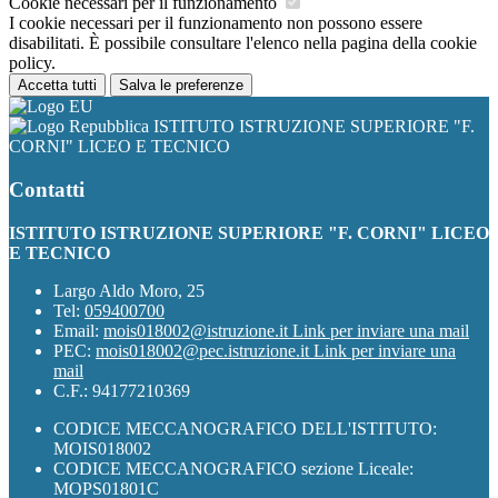
Cookie necessari per il funzionamento
I cookie necessari per il funzionamento non possono essere
disabilitati. È possibile consultare l'elenco nella pagina della cookie
policy.
Accetta tutti
Salva le preferenze
ISTITUTO ISTRUZIONE SUPERIORE "F.
CORNI" LICEO E TECNICO
Contatti
ISTITUTO ISTRUZIONE SUPERIORE "F. CORNI" LICEO
E TECNICO
Largo Aldo Moro, 25
Tel:
059400700
Email:
mois018002@istruzione.it
Link per inviare una mail
PEC:
mois018002@pec.istruzione.it
Link per inviare una
mail
C.F.: 94177210369
CODICE MECCANOGRAFICO DELL'ISTITUTO:
MOIS018002
CODICE MECCANOGRAFICO sezione Liceale:
MOPS01801C