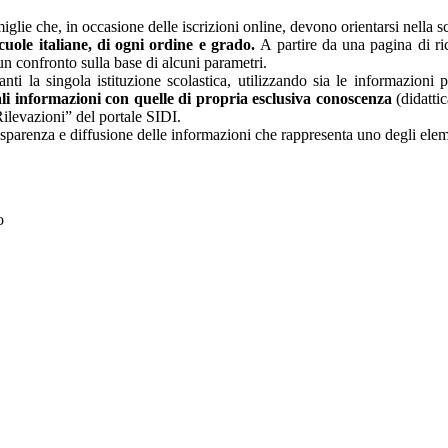
glie che, in occasione delle iscrizioni online, devono orientarsi nella sce
 scuole italiane, di ogni ordine e grado.
A partire da una pagina di rice
un confronto sulla base di alcuni parametri.
nti la singola istituzione scolastica, utilizzando sia le informazioni 
li informazioni con quelle di propria esclusiva conoscenza
(didattic
Rilevazioni” del portale SIDI.
asparenza e diffusione delle informazioni che rappresenta uno degli eleme
to