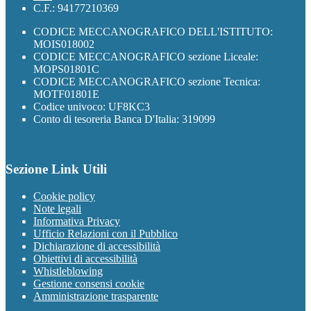
C.F.: 94177210369
CODICE MECCANOGRAFICO DELL'ISTITUTO:
MOIS018002
CODICE MECCANOGRAFICO sezione Liceale:
MOPS01801C
CODICE MECCANOGRAFICO sezione Tecnica:
MOTF01801E
Codice univoco: UF8KC3
Conto di tesoreria Banca D'Italia: 319099
Sezione Link Utili
Cookie policy
Note legali
Informativa Privacy
Ufficio Relazioni con il Pubblico
Dichiarazione di accessibilità
Obiettivi di accessibilità
Whistleblowing
Gestione consensi cookie
Amministrazione trasparente