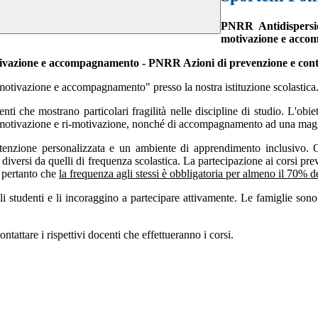
PNRR Antidispersio
motivazione e acc
tivazione e accompagnamento - PNRR Azioni di prevenzione e contr
 motivazione e accompagnamento" presso la nostra istituzione scolastica
nti che mostrano particolari fragilità nelle discipline di studio. L'obie
di motivazione e ri-motivazione, nonché di accompagnamento ad una magg
attenzione personalizzata e un ambiente di apprendimento inclusivo.
 diversi da quelli di frequenza scolastica. La partecipazione ai corsi prev
e pertanto che
la frequenza agli stessi è obbligatoria per almeno il 70% de
 studenti e li incoraggino a partecipare attivamente. Le famiglie sono 
ontattare i rispettivi docenti che effettueranno i corsi.