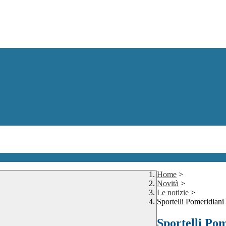
Home
>
Novità
>
Le notizie
>
Sportelli Pomeridiani
Sportelli Po