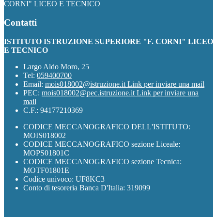
CORNI" LICEO E TECNICO
Contatti
ISTITUTO ISTRUZIONE SUPERIORE "F. CORNI" LICEO
E TECNICO
Largo Aldo Moro, 25
Tel:
059400700
Email:
mois018002@istruzione.it
Link per inviare una mail
PEC:
mois018002@pec.istruzione.it
Link per inviare una
mail
C.F.: 94177210369
CODICE MECCANOGRAFICO DELL'ISTITUTO:
MOIS018002
CODICE MECCANOGRAFICO sezione Liceale:
MOPS01801C
CODICE MECCANOGRAFICO sezione Tecnica:
MOTF01801E
Codice univoco: UF8KC3
Conto di tesoreria Banca D'Italia: 319099