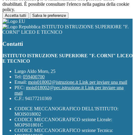
disabilitati. È possibile consultare l'elenco nella pagina della cookie
policy.
Accetta tutti
Salva le preferenze
ISTITUTO ISTRUZIONE SUPERIORE "F.
CORNI" LICEO E TECNICO
Contatti
ISTITUTO ISTRUZIONE SUPERIORE "F. CORNI" LICEO
E TECNICO
Largo Aldo Moro, 25
Tel:
059400700
Email:
mois018002@istruzione.it
Link per inviare una mail
PEC:
mois018002@pec.istruzione.it
Link per inviare una
mail
C.F.: 94177210369
CODICE MECCANOGRAFICO DELL'ISTITUTO:
MOIS018002
CODICE MECCANOGRAFICO sezione Liceale:
MOPS01801C
CODICE MECCANOGRAFICO sezione Tecnica: