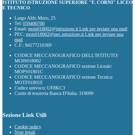
ISTITUTO ISTRUZIONE SUPERIORE "F. CORNI" LICEO
E TECNICO
Largo Aldo Moro, 25
Tel:
059400700
Email:
mois018002@istruzione.it
Link per inviare una mail
PEC:
mois018002@pec.istruzione.it
Link per inviare una
mail
C.F.: 94177210369
CODICE MECCANOGRAFICO DELL'ISTITUTO:
MOIS018002
CODICE MECCANOGRAFICO sezione Liceale:
MOPS01801C
CODICE MECCANOGRAFICO sezione Tecnica:
MOTF01801E
Codice univoco: UF8KC3
Conto di tesoreria Banca D'Italia: 319099
Sezione Link Utili
Cookie policy
Note legali