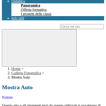
Didattica
Panoramica
Offerta formativa
I progetti delle classi
Info utili
Campo di ricerca per le pagine del sito
Home
>
Galleria Fotografica
>
Mostra Auto
Mostra Auto
Notizie
Questo sito o gli strumenti terzi da questo utilizzati si avvalgono di