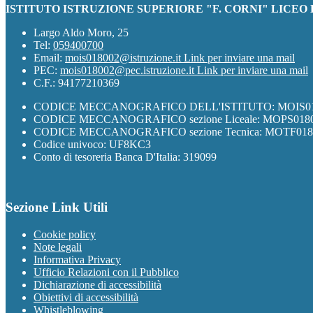
ISTITUTO ISTRUZIONE SUPERIORE "F. CORNI" LICEO
Largo Aldo Moro, 25
Tel:
059400700
Email:
mois018002@istruzione.it
Link per inviare una mail
PEC:
mois018002@pec.istruzione.it
Link per inviare una mail
C.F.: 94177210369
CODICE MECCANOGRAFICO DELL'ISTITUTO: MOIS01
CODICE MECCANOGRAFICO sezione Liceale: MOPS018
CODICE MECCANOGRAFICO sezione Tecnica: MOTF018
Codice univoco: UF8KC3
Conto di tesoreria Banca D'Italia: 319099
Sezione Link Utili
Cookie policy
Note legali
Informativa Privacy
Ufficio Relazioni con il Pubblico
Dichiarazione di accessibilità
Obiettivi di accessibilità
Whistleblowing