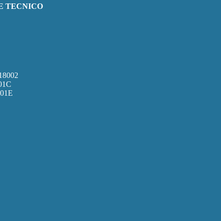
 E TECNICO
8002
01C
01E