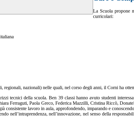
La Scuola propone num
curricolari:
italiana
, regionali, nazionali) nelle quali, nel corso degli anni, il Corni ha ottenu
rizzi tecnici della scuola. Ben 39 classi hanno avuto studenti interessat
iara Ferraguti, Paola Greco, Federica Mazzilli, Cristina Riccò, Donatell
l già consistente lavoro in aula, approfondendo, imparando e conoscendo
do nell’intraprendenza, nell’innovazione, nel senso della responsabilit