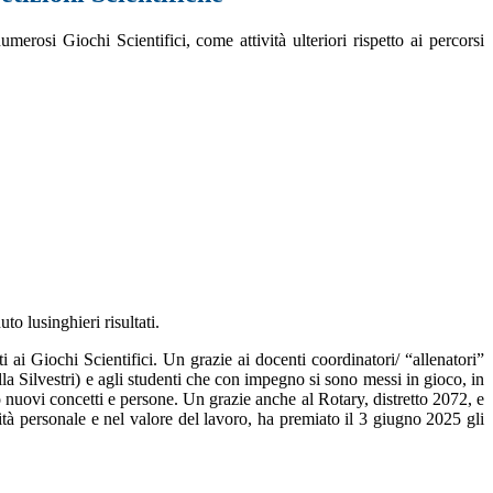
erosi Giochi Scientifici, come attività ulteriori rispetto ai percorsi
to lusinghieri risultati.
i ai Giochi Scientifici. Un grazie ai docenti coordinatori/ “allenatori”
a Silvestri) e agli studenti che con impegno si sono messi in gioco, in
 nuovi concetti e persone. Un grazie anche al Rotary, distretto 2072, e
à personale e nel valore del lavoro, ha premiato il 3 giugno 2025 gli