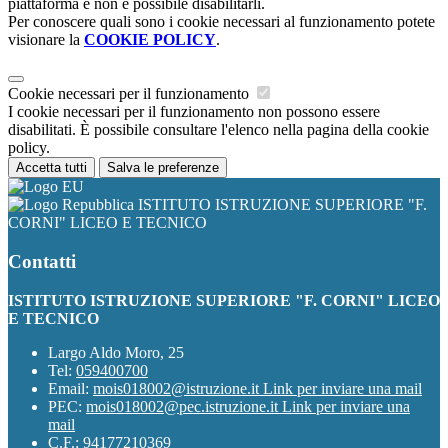
piattaforma e non è possibile disabilitarli.
Per conoscere quali sono i cookie necessari al funzionamento potete
visionare la
COOKIE POLICY
.
Cookie necessari per il funzionamento
I cookie necessari per il funzionamento non possono essere
disabilitati. È possibile consultare l'elenco nella pagina della cookie
policy.
Accetta tutti
Salva le preferenze
ISTITUTO ISTRUZIONE SUPERIORE "F.
CORNI" LICEO E TECNICO
Contatti
ISTITUTO ISTRUZIONE SUPERIORE "F. CORNI" LICEO
E TECNICO
Largo Aldo Moro, 25
Tel:
059400700
Email:
mois018002@istruzione.it
Link per inviare una mail
PEC:
mois018002@pec.istruzione.it
Link per inviare una
mail
C.F.: 94177210369