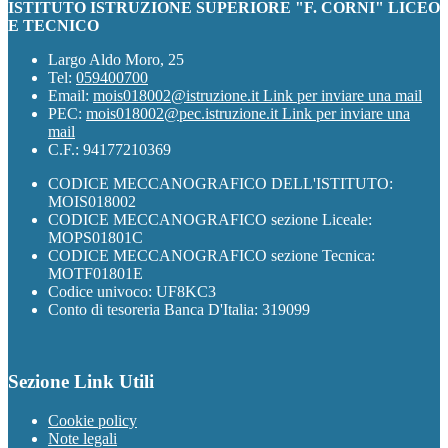
ISTITUTO ISTRUZIONE SUPERIORE "F. CORNI" LICEO
E TECNICO
Largo Aldo Moro, 25
Tel:
059400700
Email:
mois018002@istruzione.it
Link per inviare una mail
PEC:
mois018002@pec.istruzione.it
Link per inviare una
mail
C.F.: 94177210369
CODICE MECCANOGRAFICO DELL'ISTITUTO:
MOIS018002
CODICE MECCANOGRAFICO sezione Liceale:
MOPS01801C
CODICE MECCANOGRAFICO sezione Tecnica:
MOTF01801E
Codice univoco: UF8KC3
Conto di tesoreria Banca D'Italia: 319099
Sezione Link Utili
Cookie policy
Note legali