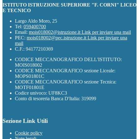
ISTITUTO ISTRUZIONE SUPERIORE "F. CORNI" LICEO
E TECNICO
Largo Aldo Moro, 25
Tel:
059400700
Email:
mois018002@istruzione.it
Link per inviare una mail
PEC:
mois018002@pec.istruzione.it
Link per inviare una
mail
C.F.: 94177210369
CODICE MECCANOGRAFICO DELL'ISTITUTO:
MOIS018002
CODICE MECCANOGRAFICO sezione Liceale:
MOPS01801C
CODICE MECCANOGRAFICO sezione Tecnica:
MOTF01801E
Codice univoco: UF8KC3
Conto di tesoreria Banca D'Italia: 319099
Sezione Link Utili
Cookie policy
Note legali