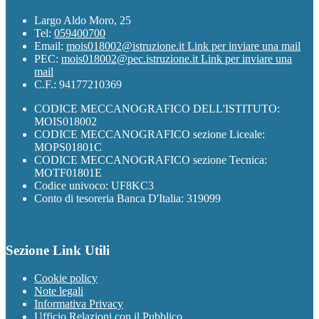
Largo Aldo Moro, 25
Tel:
059400700
Email:
mois018002@istruzione.it
Link per inviare una mail
PEC:
mois018002@pec.istruzione.it
Link per inviare una
mail
C.F.: 94177210369
CODICE MECCANOGRAFICO DELL'ISTITUTO:
MOIS018002
CODICE MECCANOGRAFICO sezione Liceale:
MOPS01801C
CODICE MECCANOGRAFICO sezione Tecnica:
MOTF01801E
Codice univoco: UF8KC3
Conto di tesoreria Banca D'Italia: 319099
Sezione Link Utili
Cookie policy
Note legali
Informativa Privacy
Ufficio Relazioni con il Pubblico