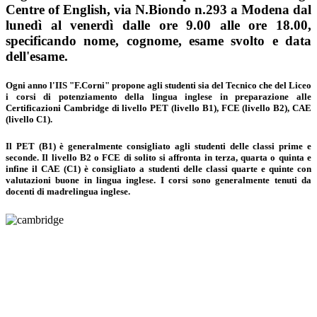
Centre of English, via N.Biondo n.293 a Modena dal
lunedì al venerdì dalle ore 9.00 alle ore 18.00,
specificando nome, cognome, esame svolto e data
dell'esame.
Ogni anno l'IIS "F.Corni" propone agli studenti sia del Tecnico che del Liceo
i corsi di potenziamento della lingua inglese in preparazione alle
Certificazioni Cambridge di livello PET (livello B1), FCE (livello B2), CAE
(livello C1).
Il PET (B1) è generalmente consigliato agli studenti delle classi prime e
seconde. Il livello B2 o FCE di solito si affronta in terza, quarta o quinta e
infine il CAE (C1) è consigliato a studenti delle classi quarte e quinte con
valutazioni buone in lingua inglese. I corsi sono generalmente tenuti da
docenti di madrelingua inglese.