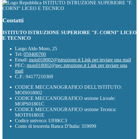
ISTITUTO ISTRUZIONE SUPERIORE "F.
CORNI" LICEO E TECNICO
Contatti
ISTITUTO ISTRUZIONE SUPERIORE "F. CORNI" LICEO
E TECNICO
Largo Aldo Moro, 25
Tel:
059400700
Email:
mois018002@istruzione.it
Link per inviare una mail
PEC:
mois018002@pec.istruzione.it
Link per inviare una
mail
C.F.: 94177210369
CODICE MECCANOGRAFICO DELL'ISTITUTO:
MOIS018002
CODICE MECCANOGRAFICO sezione Liceale:
MOPS01801C
CODICE MECCANOGRAFICO sezione Tecnica:
MOTF01801E
Codice univoco: UF8KC3
Conto di tesoreria Banca D'Italia: 319099