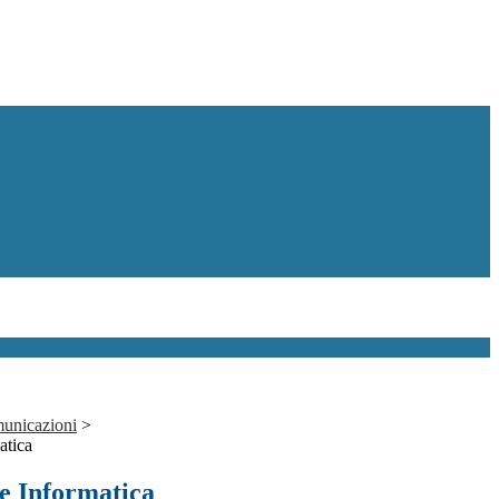
municazioni
>
atica
ne Informatica