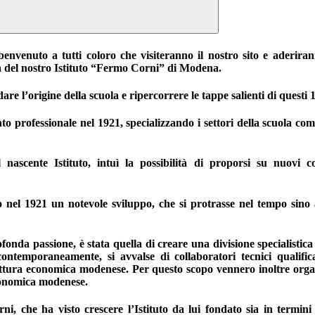
enuto a tutti coloro che visiteranno il nostro sito e aderirann
ità del nostro Istituto “Fermo Corni” di Modena.
e l’origine della scuola e ripercorrere le tappe salienti di questi 
to professionale nel 1921, specializzando i settori della scuola co
l nascente Istituto, intuì la possibilità di proporsi su nuov
nel 1921 un notevole sviluppo, che si protrasse nel tempo sino a 
nda passione, è stata quella di creare una divisione specialistica 
, contemporaneamente, si avvalse di collaboratori tecnici qualif
ruttura economica modenese. Per questo scopo vennero inoltre orga
economica modenese.
orni, che ha visto crescere l’Istituto da lui fondato sia in termi