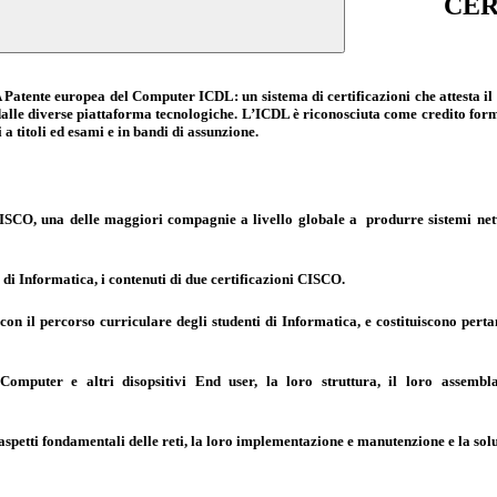
CER
Patente europea del Computer ICDL: un sistema di certificazioni che attesta il 
alle diverse piattaforma tecnologiche. L’ICDL è riconosciuta come credito format
a titoli ed esami e in bandi di assunzione.
 CISCO, una delle maggiori compagnie a livello globale a produrre sistemi netw
o di Informatica, i contenuti di due certificazioni CISCO.
 con il percorso curriculare degli studenti di Informatica, e costituiscono per
Computer e altri disopsitivi End user, la loro struttura, il loro assembl
 aspetti fondamentali delle reti, la loro implementazione e manutenzione e la sol