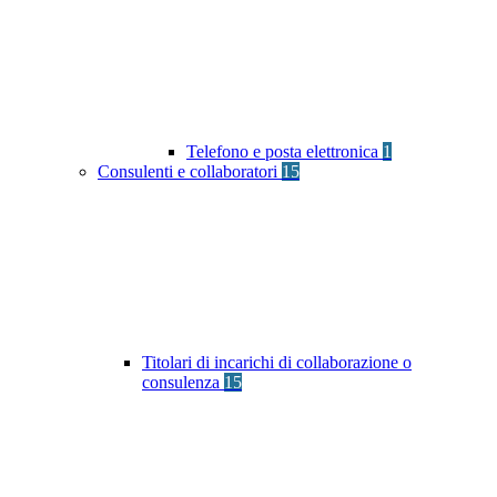
Telefono e posta elettronica
1
Consulenti e collaboratori
15
Titolari di incarichi di collaborazione o
consulenza
15