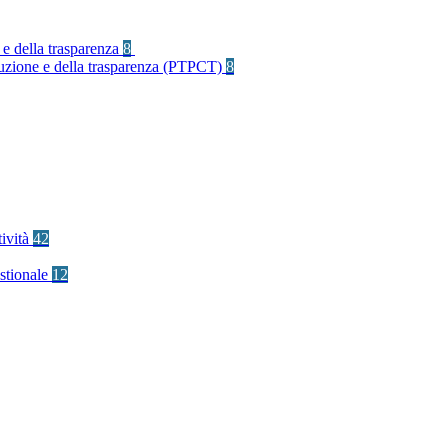
 e della trasparenza
8
rruzione e della trasparenza (PTPCT)
8
tività
42
stionale
12