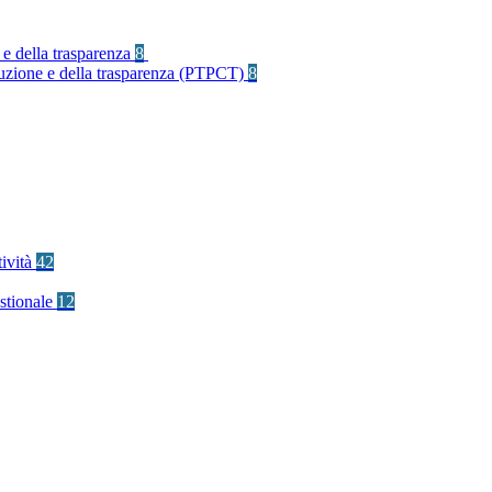
 e della trasparenza
8
rruzione e della trasparenza (PTPCT)
8
tività
42
stionale
12