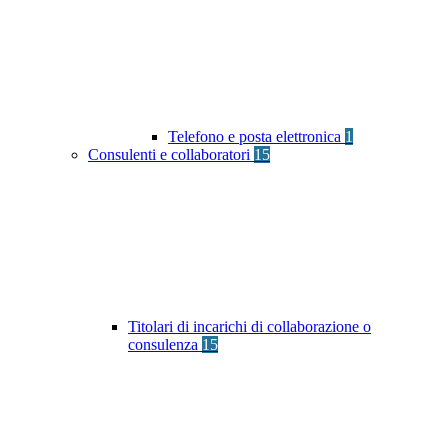
Telefono e posta elettronica
1
Consulenti e collaboratori
15
Titolari di incarichi di collaborazione o
consulenza
15