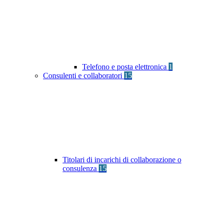
Telefono e posta elettronica
1
Consulenti e collaboratori
15
Titolari di incarichi di collaborazione o
consulenza
15