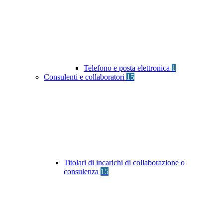
Telefono e posta elettronica
1
Consulenti e collaboratori
15
Titolari di incarichi di collaborazione o
consulenza
15