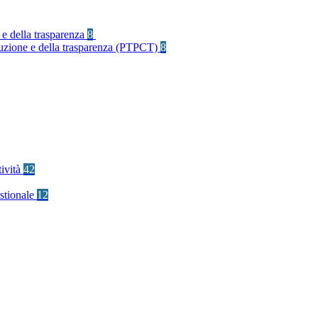
 e della trasparenza
8
rruzione e della trasparenza (PTPCT)
8
tività
42
stionale
12