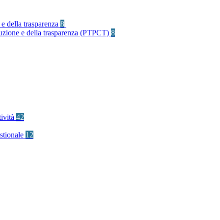
 e della trasparenza
8
rruzione e della trasparenza (PTPCT)
8
tività
42
stionale
12