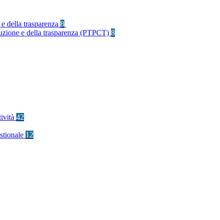
 e della trasparenza
8
rruzione e della trasparenza (PTPCT)
8
tività
42
stionale
12