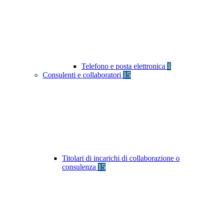
Telefono e posta elettronica
1
Consulenti e collaboratori
15
Titolari di incarichi di collaborazione o
consulenza
15