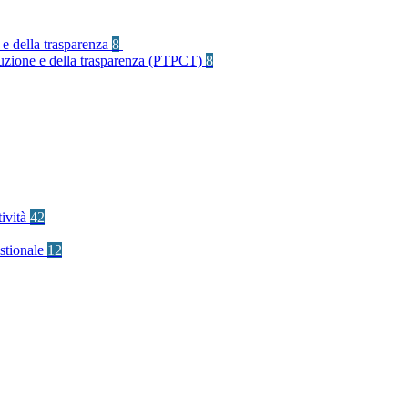
 e della trasparenza
8
rruzione e della trasparenza (PTPCT)
8
tività
42
stionale
12