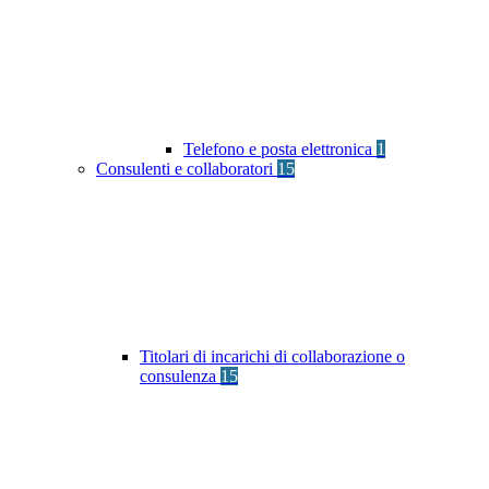
Telefono e posta elettronica
1
Consulenti e collaboratori
15
Titolari di incarichi di collaborazione o
consulenza
15