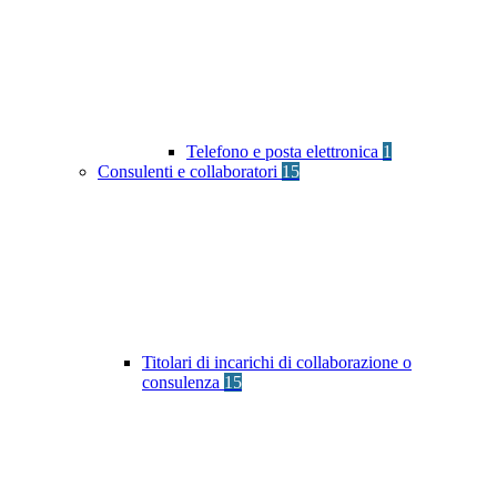
Telefono e posta elettronica
1
Consulenti e collaboratori
15
Titolari di incarichi di collaborazione o
consulenza
15