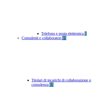
Telefono e posta elettronica
1
Consulenti e collaboratori
15
Titolari di incarichi di collaborazione o
consulenza
15