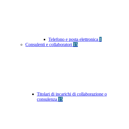
Telefono e posta elettronica
1
Consulenti e collaboratori
15
Titolari di incarichi di collaborazione o
consulenza
15