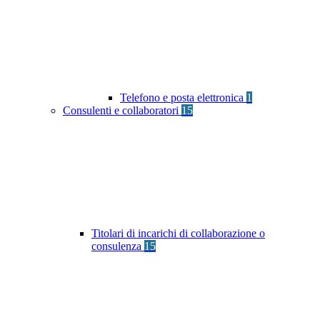
Telefono e posta elettronica
1
Consulenti e collaboratori
15
Titolari di incarichi di collaborazione o
consulenza
15