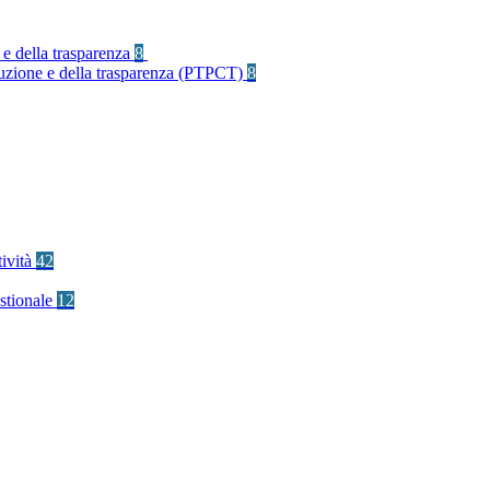
 e della trasparenza
8
rruzione e della trasparenza (PTPCT)
8
tività
42
stionale
12