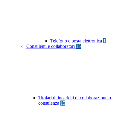
Telefono e posta elettronica
1
Consulenti e collaboratori
15
Titolari di incarichi di collaborazione o
consulenza
15