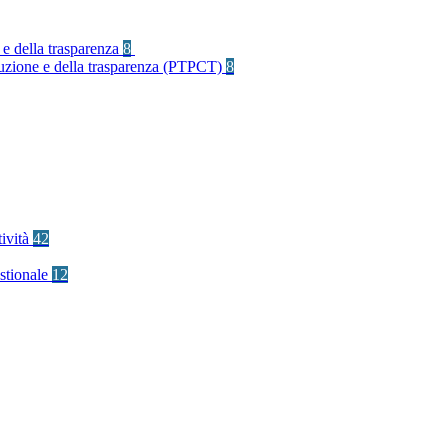
 e della trasparenza
8
rruzione e della trasparenza (PTPCT)
8
tività
42
stionale
12