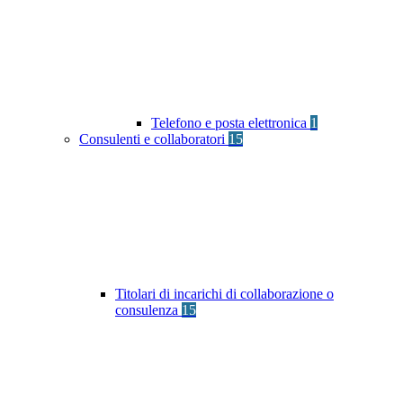
Telefono e posta elettronica
1
Consulenti e collaboratori
15
Titolari di incarichi di collaborazione o
consulenza
15