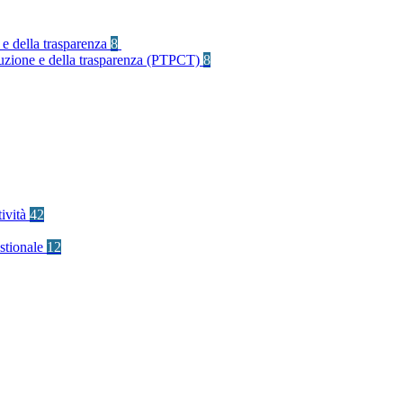
 e della trasparenza
8
rruzione e della trasparenza (PTPCT)
8
tività
42
stionale
12