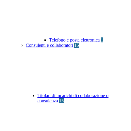
Telefono e posta elettronica
1
Consulenti e collaboratori
15
Titolari di incarichi di collaborazione o
consulenza
15