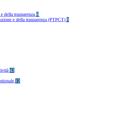
 e della trasparenza
8
rruzione e della trasparenza (PTPCT)
8
tività
42
stionale
12