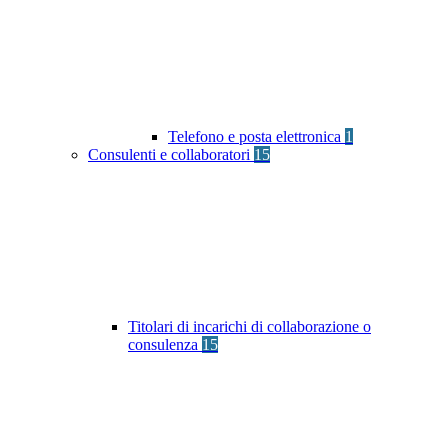
Telefono e posta elettronica
1
Consulenti e collaboratori
15
Titolari di incarichi di collaborazione o
consulenza
15