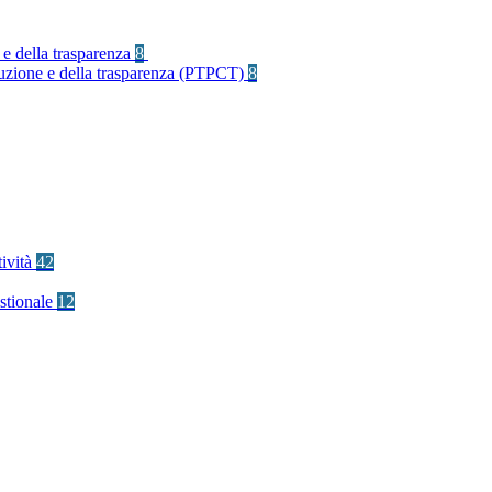
 e della trasparenza
8
rruzione e della trasparenza (PTPCT)
8
tività
42
stionale
12