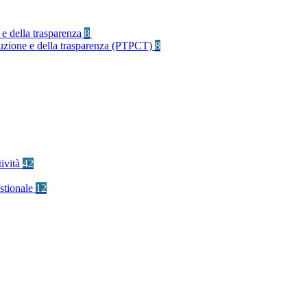
 e della trasparenza
8
rruzione e della trasparenza (PTPCT)
8
tività
42
stionale
12