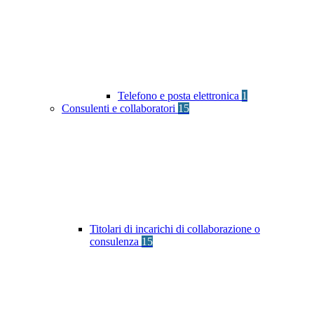
Telefono e posta elettronica
1
Consulenti e collaboratori
15
Titolari di incarichi di collaborazione o
consulenza
15