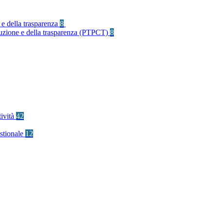
 e della trasparenza
8
rruzione e della trasparenza (PTPCT)
8
tività
42
stionale
12