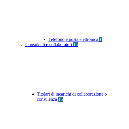
Telefono e posta elettronica
1
Consulenti e collaboratori
15
Titolari di incarichi di collaborazione o
consulenza
15