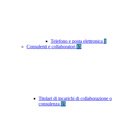
Telefono e posta elettronica
1
Consulenti e collaboratori
15
Titolari di incarichi di collaborazione o
consulenza
15