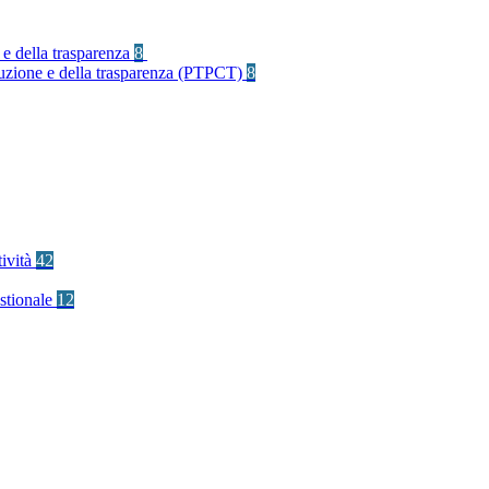
 e della trasparenza
8
rruzione e della trasparenza (PTPCT)
8
tività
42
stionale
12