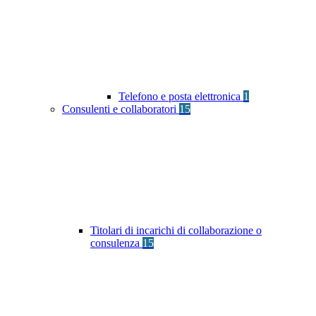
Telefono e posta elettronica
1
Consulenti e collaboratori
15
Titolari di incarichi di collaborazione o
consulenza
15